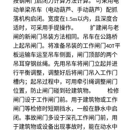
按钢闸门启闭力计算方法计算。
可采用电
动单梁吊车（电动葫芦、手动葫芦）配抓
落机构启闭。宽度在
1.5m
以内，且深度合
适时，可采用手提操作。 扩建闸与老
闸的新闸门吊装方法相同。吊车在公路桥
上起吊闸门。将准备吊装的工作闸门
平
40T
板运输车运至吊车侧面，闸门顶部的两个
吊耳穿钢丝绳。先用吊车将闸门立起并进
行平衡调整，调整好后将闸门吊入工作门
槽内；起吊过程中，可用牵引绳调整闸门
位置，防止闸门碰到砼建筑物。 检修
闸门设于工作闸门前。用于建筑物或工作
闸门等检修时短期挡水，一般在静水中启
闭。事故闸门多设于深孔工作闸门前，用
于建筑物或设备出现事故时，能在动水中