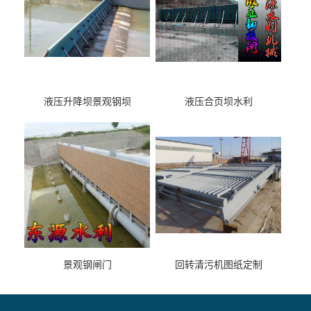
液压升降坝景观钢坝
液压合页坝水利
景观钢闸门
回转清污机图纸定制