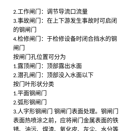
工作闸门：调节导流口流量
2.
事故闸门：在上下游发生事故时可启闭
3.
的钢闸门
检修闸门：于检修设备时闭合挡水的钢
4.
闸门
按闸门孔位置可分为
露顶闸门：顶部露出水面
1.
潜孔闸门：顶部没入水面以下
2.
按门叶形状分类
平面钢闸门
1.
弧形钢闸门
2.
人字形钢闸门 钢闸门表面处理。钢闸门
3.
表面热喷涂之前，应将闸门金属表面的铁
锈、油污、焊渣、氧化皮、灰尘、水分等