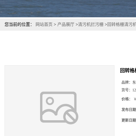
您当前的位置：
网站首页
>
产品展厅
>
清污机拦污栅
>
回转格栅清污
回转格
品牌：
东
货号：
12
价格：
￥
发布日期
更新日期