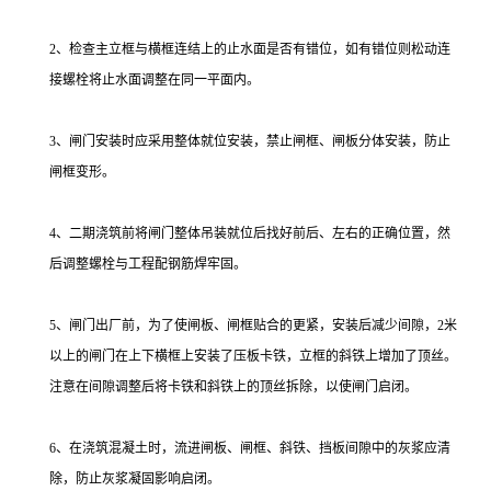
2、检查主立框与横框连结上的止水面是否有错位，如有错位则松动连
接螺栓将止水面调整在同一平面内。
3、闸门安装时应采用整体就位安装，禁止闸框、闸板分体安装，防止
闸框变形。
4、二期浇筑前将闸门整体吊装就位后找好前后、左右的正确位置，然
后调整螺栓与工程配钢筋焊牢固。
5、闸门出厂前，为了使闸板、闸框贴合的更紧，安装后减少间隙，2米
以上的闸门在上下横框上安装了压板卡铁，立框的斜铁上增加了顶丝。
注意在间隙调整后将卡铁和斜铁上的顶丝拆除，以使闸门启闭。
6、在浇筑混凝土时，流进闸板、闸框、斜铁、挡板间隙中的灰浆应清
除，防止灰浆凝固影响启闭。