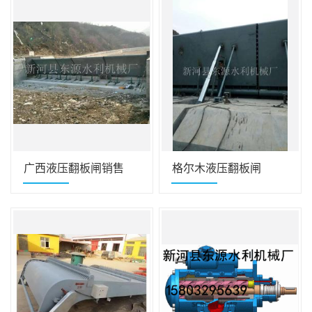
广西液压翻板闸销售
格尔木液压翻板闸