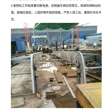
9.卷扬机工作结束要切断电源，控制器手柄拉回零位。用保险闸制动刹
紧。跑绳应放松，上提的物件放回地面，严禁人放工后，重物仍吊在半
空。