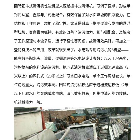
回转耙斗式清污机性能机型来源是抓斗式清污机。取消了直爪，形成半
封闭斗室，直接与拦污栅配合。有效保留了对水面垃圾的抓取能力，在
结构和工作原理上增加了稳定性。尤其是对真正影响过流和发电的悬浮
型垃圾，变直戳为抓持，有效的改善了清污动力、和与栅配合、及解决
了工作原理与水流矛盾、运行平稳性等问题，故清污效果好。再加之一
些特有技术的应用，效果就很突出了。水电站专用清污机的*机型――
能有效匹配水头、流量、过栅流速等水电站设计参数；以及工况恶劣，
污物复杂的水利设施清污机。耙斗式清污机较适应于过栅流速较高（2
米以上）的深孔式（20米以上）取水口水电站，单个工作周期较长，单
位清污量大，清污效率高。回转式清污机较适应于过栅流速较低（2米
以下）取水口的泵站或水电站，清污效率较高，但集中清污能力较低，
抗过载能力一般。