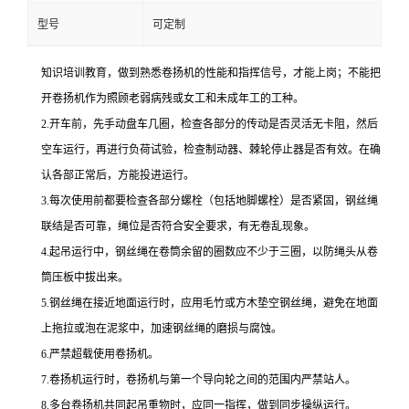
型号
可定制
知识培训教育，做到熟悉卷扬机的性能和指挥信号，才能上岗；不能把
开卷扬机作为照顾老弱病残或女工和未成年工的工种。
2.开车前，先手动盘车几圈，检查各部分的传动是否灵活无卡阻，然后
空车运行，再进行负荷试验，检查制动器、棘轮停止器是否有效。在确
认各部正常后，方能投进运行。
3.每次使用前都要检查各部分螺栓（包括地脚螺栓）是否紧固，钢丝绳
联结是否可靠，绳位是否符合安全要求，有无卷乱现象。
4.起吊运行中，钢丝绳在卷筒余留的圈数应不少于三圈，以防绳头从卷
筒压板中拔出来。
5.钢丝绳在接近地面运行时，应用毛竹或方木垫空钢丝绳，避免在地面
上拖拉或泡在泥浆中，加速钢丝绳的磨损与腐蚀。
6.严禁超载使用卷扬机。
7.卷扬机运行时，卷扬机与第一个导向轮之间的范围内严禁站人。
8.多台卷扬机共同起吊重物时，应同一指挥，做到同步操纵运行。