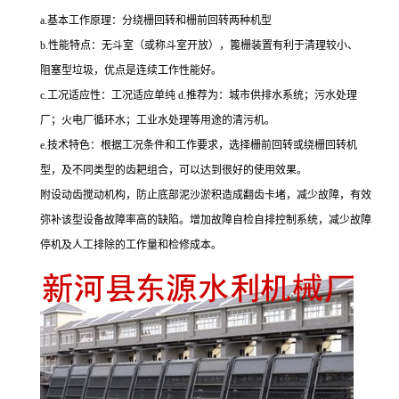
a.基本工作原理：分绕栅回转和栅前回转两种机型
b.性能特点：无斗室（或称斗室开放），篦栅装置有利于清理较小、
阻塞型垃圾，优点是连续工作性能好。
c.工况适应性：工况适应单纯 d.推荐为：城市供排水系统；污水处理
厂；火电厂循环水；工业水处理等用途的清污机。
e.技术特色：根据工况条件和工作要求，选择栅前回转或绕栅回转机
型，及不同类型的齿耙组合，可以达到很好的使用效果。
附设动齿搅动机构，防止底部泥沙淤积造成翻齿卡堵，减少故障，有效
弥补该型设备故障率高的缺陷。增加故障自检自排控制系统，减少故障
停机及人工排除的工作量和检修成本。