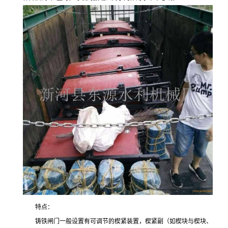
特点：
铸铁闸门一般设置有可调节的楔紧装置，楔紧副（如楔块与楔块、