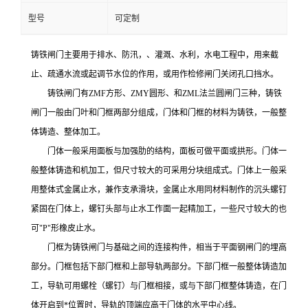
型号
可定制
铸铁闸门主要用于排水、防汛，、灌溉、水利，水电工程中，用来截
止、疏通水流或起调节水位的作用，或用作检修闸门关闭孔口挡水。
铸铁闸门有ZMF方形、ZMY圆形、和ZML法兰圆闸门三种，铸铁
闸门一般由门叶和门框两部分组成，门体和门框的材料为铸铁，一般整
体铸造、整体加工。
门体一般采用面板与加强肋的结构，面板可做平面或拱形。门体一
般整体铸造和机加工，但尺寸较大的可采用分块组成式。门体上一般采
用整体式金属止水，兼作支承滑块，金属止水用同材料制作的沉头螺钉
紧固在门体上，螺钉头部与止水工作面一起精加工，一些尺寸较大的也
可"P"形橡皮止水。
门框为铸铁闸门与基础之间的连接构件，相当于平面钢闸门的埋高
部分。门框包括下部门框和上部导轨两部分。下部门框一般整体铸造加
工，导轨可用螺栓（螺钉）与门框相接，或与下部门框整体铸造，在门
体开启到*位置时，导轨的顶端应高于门体的水平中心线。