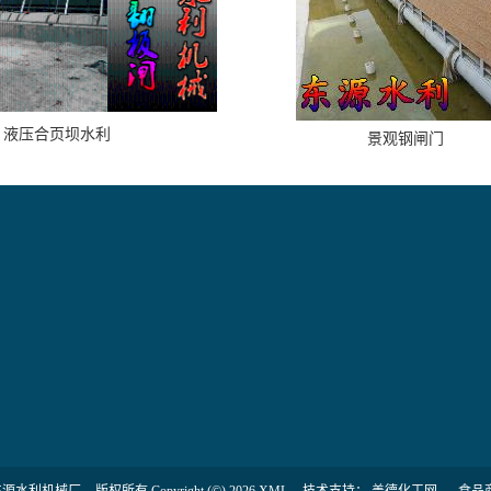
液压合页坝水利
景观钢闸门