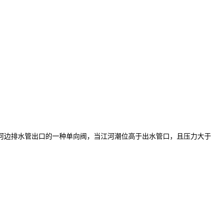
江河边排水管出口的一种单向阀，当江河潮位高于出水管口，且压力大于