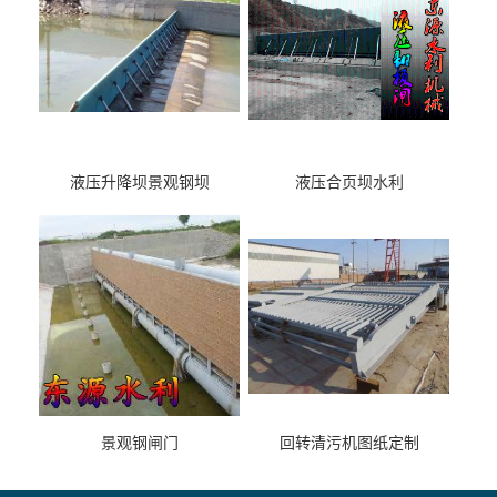
液压升降坝景观钢坝
液压合页坝水利
景观钢闸门
回转清污机图纸定制