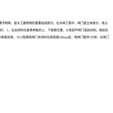
或漂浮物等，是水工建筑物的重要组成部分。在水闸工程中，闸门是主体部分，常占
养护。 1、在启闭时应留意闸板的上、下极限位置，以免损坏闸门或启闭机。假如在
润滑。 PGZ型铸铁闸门关闭时在距底面100mm处，将闸门暂停1分钟，应用门