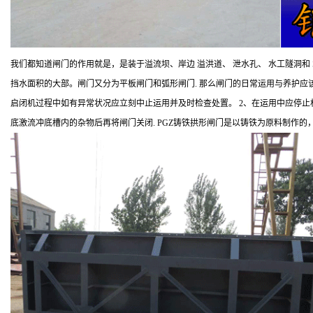
我们都知道闸门的作用就是，是装于溢流坝、岸边 溢洪道、 泄水孔、 水工隧洞
挡水面积的大部。闸门又分为平板闸门和弧形闸门. 那么闸门的日常运用与养护应
启闭机过程中如有异常状况应立刻中止运用并及时检查处置。 2、在运用中应停止
底激流冲底槽内的杂物后再将闸门关闭. PGZ铸铁拱形闸门是以铸铁为原料制作