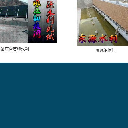
液压合页坝水利
景观钢闸门