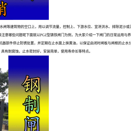
和 水闸等建筑物的空口上，用以调节流量，控制上、下游水位、宣泄洪水、排除泥沙
该注意哪些问题呢下面就以PGZ型铸铁闸门为例，为大家介绍一下闸门的日常运用与
机器部件停止防锈处置，并定期在止水面上抹黄油，以保证启闭时闸板与闸框的止水分离面
的，具有耐腐蚀，止水密封好，安装简单，使用寿命长等特点。