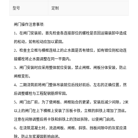
型号
定制
闸门操作注意事项:
1、在闸门安装前，首先检查各连接部位的螺栓是否因运输装卸中造成
的松动，如有松动应加以紧固。
2、检查主立框与横框连结上的止水面是否有错位，如有错位则松动连
接螺栓将止水面调整在同一平面内。
3、闸门安装时应采用整体就位安装，禁止闸框、闸板分体安装，防止
闸框变形。
4、二期浇筑前将闸门整体吊装就位后找好前后、左右的正确位置，然
后调整螺栓与工程配钢筋焊牢固。
5、闸门出厂前，为了使闸板、闸框贴合的更紧，安装后减少间隙，2米
以上的闸门在上下横框上安装了压板卡铁，立框的斜铁上增加了顶丝。
注意在间隙调整后将卡铁和斜铁上的顶丝拆除，以使闸门启闭。
6、在浇筑混凝土时，流进闸板、闸框、斜铁、挡板间隙中的灰浆应清
除，防止灰浆凝固影响启闭。