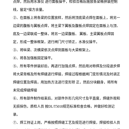
点焊，然后用水准仪 进行面板操平，检验合格后施放各梁格拼装控制
线，留足*接方余量。
②、在面板上将各梁的位置放样，然后将顶底梁点焊在面板上，将另一
边梁的腹板与翼板点焊，将主梁下翼板及腹板点焊固定在面板上与顶、
底及一边梁联成一整体，将另一边梁腹板、 翼板、主梁翼板点焊固
定，形成一整体框架，进行闸门尺寸矫正，水准仪操平。
③、将纵梁、次横梁依次点焊到面板与大梁框架上。
④、将各加强板固定操平。
⑤、所有零件拼装好后，再进行加强点焊，然后用对称焊及分段退步焊
将大梁背格及所有焊缝进行焊接，焊接过程根据闸门变形情况及时调正
焊缝位置及焊高，用加热方法进行变形矫 正，然后分块翻身，将所有
未完成焊缝焊接
⑥、所有部件制作结束后，对部件外形几何尺寸及平直度，焊缝外观和
无损探伤，质检人员 按DL/T5018规范标准检查合格，并做好检测记
录。
⑦、焊工持证上岗，严格按照焊缝工艺及规范进行焊接，焊接检验人员