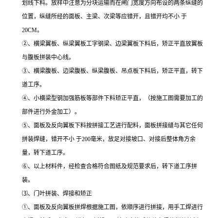
划线下料。放样中注意为分块运输而在闸门宽度方向布设的两条纵缝的
位置，纵缝所经的面板、主梁、次梁等应错开，且错开均不小 于
20CM。
②、横梁翼板、纵梁翼板工字钢梁、边梁翼板下料后，矫正平直放翼板
与腹板拼装中心线。
③、横梁腹板、边梁腹板、纵梁腹板、吊点板下料后，矫正平直，转下
道工序。
④、小横梁型钢加强筋板等部件下料矫正平直，（按施工图需要加工的
部件进行外金加工）。
⑤、面板及反向翼板下料按拼接工艺进行配料，面板拼接缝与其它任何
拼装焊缝，错开不小 于200毫米，放足对接坡口、对接后整体角方余
量，转下道工序。
⑥、以上材料件，经检查合格符合图纸及规范要求后，转下道工序拼
装。
⑶、门叶拼装、焊接和矫正
①、面板及反向翼板拼焊根据施工图，依顺序进行拼接，用手工焊进行