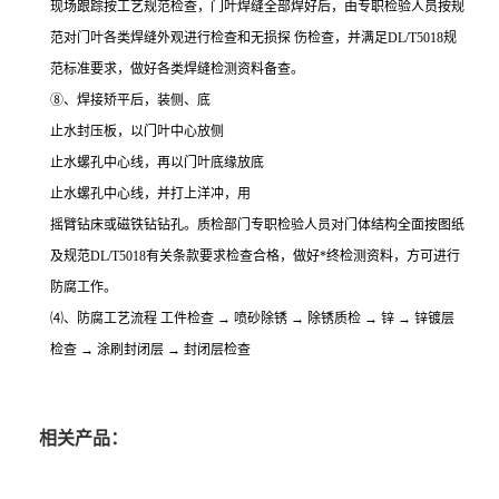
现场跟踪按工艺规范检查，门叶焊缝全部焊好后，由专职检验人员按规
范对门叶各类焊缝外观进行检查和无损探 伤检查，并满足DL/T5018规
范标准要求，做好各类焊缝检测资料备查。
⑧、焊接矫平后，装侧、底
止水封压板，以门叶中心放侧
止水螺孔中心线，再以门叶底缘放底
止水螺孔中心线，并打上洋冲，用
摇臂钻床或磁铁钻钻孔。质检部门专职检验人员对门体结构全面按图纸
及规范DL/T5018有关条款要求检查合格，做好*终检测资料，方可进行
防腐工作。
⑷、防腐工艺流程 工件检查 → 喷砂除锈 → 除锈质检 → 锌 → 锌镀层
检查 → 涂刷封闭层 → 封闭层检查
相关产品：