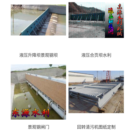
液压升降坝景观钢坝
液压合页坝水利
景观钢闸门
回转清污机图纸定制