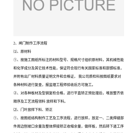
2、闸门制作工序流程
⑴、原材料
①、按施工图纸所标注的材料型号、规格尺寸组织原材料，其机械性能
和化学成分及其它技术性能，保证符合现行有关国家标准和部颁标准，
并附有出厂材料质量证明文件和合格证， 我公司质检科按图纸要求对
各种材料进行复查，报监理工程师验收后方可施工。
②、对各种板材及型钢复检合格，进行平直矫正预处理后，堆放整齐依
顺序及工艺流程领料 放样和下料。
⑵、门叶放样下料、矫正
①、按图纸结构制作工艺及工序流程，进行放样，放足一、二类焊缝部
件周边刨坡口余量及整体焊接矫正收缩余量，做样板，然后转下道工序