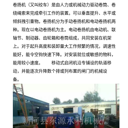
卷扬机（又叫绞车）是由人力或机械动力驱动卷筒、卷
绕绳索来完成牵引工作的装置。可以垂直提升、水平或
倾斜拽引重物。卷扬机分为手动卷扬机和电动卷扬机两
种。现在以电动卷扬机为主。电动卷扬机由电动机、联
轴节、制动器、齿轮箱和卷筒组成，共同安装在机架
上。对于起升高度和装卸量大工作频繁的情况，调速性
能好，能令空钩快速下降。对安装就位或敏感的物料，
能用较小速度。 移动式启闭机沿专铺设的轨道移
动，并能逐次升降数个排或列布置的闸门的机械设
备。