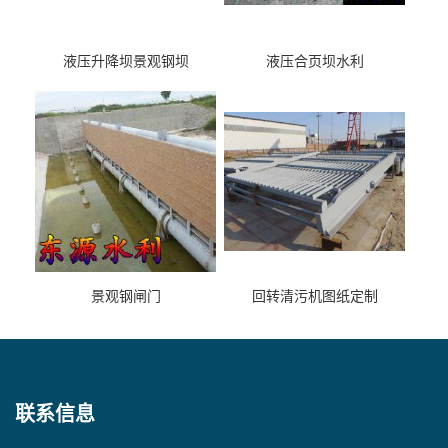
液压升降坝景观钢坝
液压合页坝水利
景观钢闸门
回转清污机图纸定制
联系信息