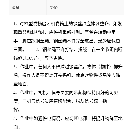
QHQ
型号
1
、
QPT
型卷扬启闭机卷筒上的钢丝绳应排列整齐，如发
现重叠和斜绕时，应停机重新排列。严禁在转动中用
手、脚拉踩钢丝绳。钢丝绳不许完全放出，最少应保留
三圈。
2
、钢丝绳不许打结、扭绕，在一个节距内断
线超过
10%
时，应予更换。
3
、作业中，任何人不得跨越钢丝绳，物体（物件）提升
后，操作人员不得离开卷扬机。休息时物件或吊笼应降
至地面。
4
、作业中，司机、信号员要同吊起物保持良好的可见
度，司机与信号员应密切配合，服从信号统一指
挥。
5
、作业中如遇停电情况，应切断电源，将提升物降至地
面。