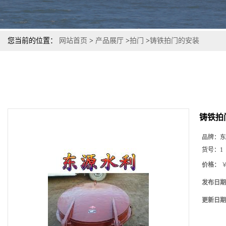
您当前的位置：
网站首页
>
产品展厅
>
拍门
>
铸铁拍门的安装
铸铁拍
品牌：
东
货号：
1
价格：
￥
发布日期
更新日期