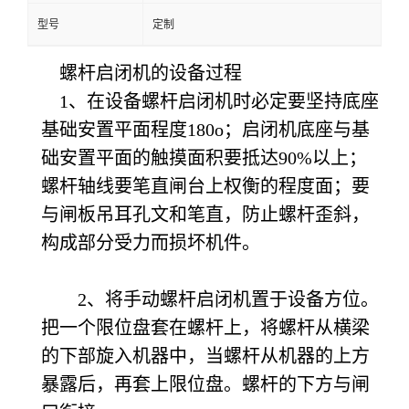
型号
定制
螺杆启闭机的设备过程
1、在设备螺杆启闭机时必定要坚持底座
基础安置平面程度180o；启闭机底座与基
础安置平面的触摸面积要抵达90%以上；
螺杆轴线要笔直闸台上权衡的程度面；要
与闸板吊耳孔文和笔直，防止螺杆歪斜，
构成部分受力而损坏机件。
2、将手动螺杆启闭机置于设备方位。
把一个限位盘套在螺杆上，将螺杆从横梁
的下部旋入机器中，当螺杆从机器的上方
暴露后，再套上限位盘。螺杆的下方与闸