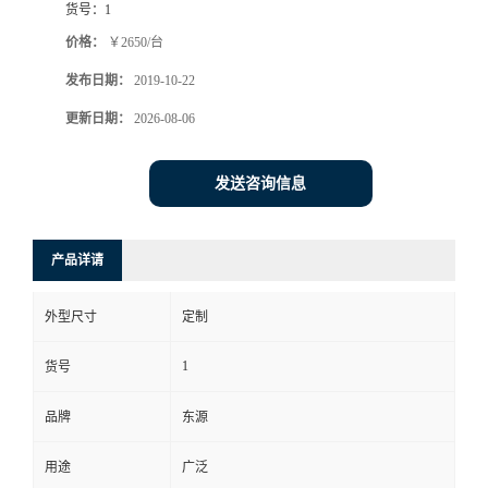
货号：
1
价格：
￥2650/台
发布日期：
2019-10-22
更新日期：
2026-08-06
发送咨询信息
产品详请
外型尺寸
定制
1
货号
品牌
东源
用途
广泛