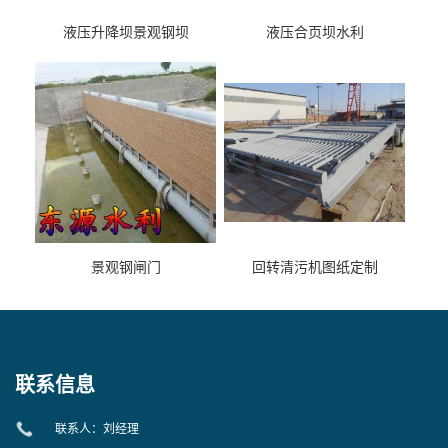
液压升降坝景观钢坝
液压合页坝水利
景观钢闸门
回转清污机图纸定制
联系信息
联系人：刘经理