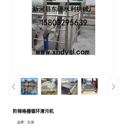
阶梯格栅循环清污机
品牌：
东源