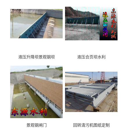
液压升降坝景观钢坝
液压合页坝水利
景观钢闸门
回转清污机图纸定制