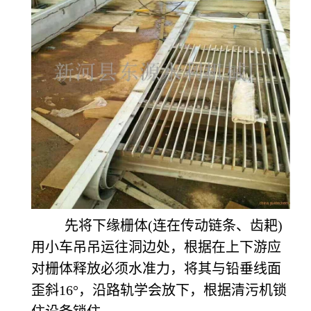
先将下缘栅体
(连在传动链条、齿耙)
用小车吊吊运往洞边处，根据在上下游应
对栅体释放必须水准力，将其与铅垂线面
歪斜16°，沿路轨学会放下，根据清污机锁