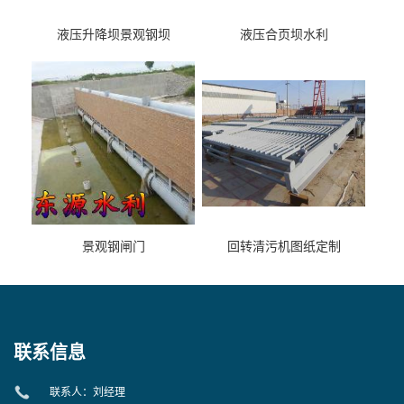
液压升降坝景观钢坝
液压合页坝水利
景观钢闸门
回转清污机图纸定制
联系信息
联系人：刘经理