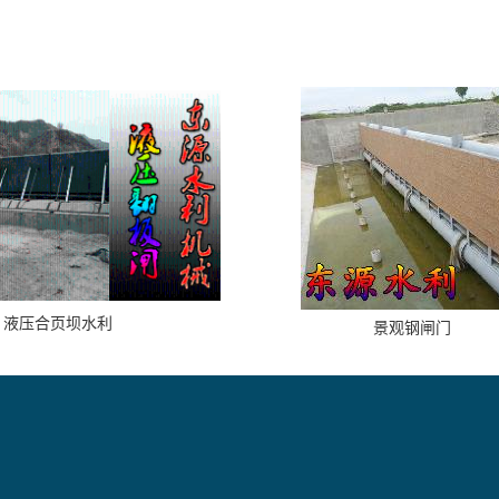
液压合页坝水利
景观钢闸门