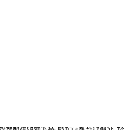
安装使用明杆式铸铁镶铜闸门的场合。铸铁闸门在启闭时应当注意闸板的上、下极