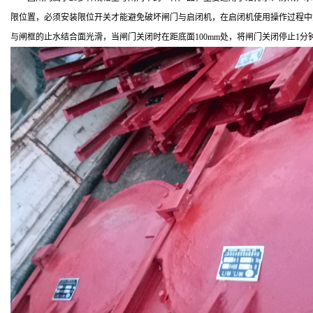
限位置，必须安装限位开关才能避免破坏闸门与启闭机，在启闭机使用操作过程中
与闸框的止水结合面光滑，当闸门关闭时在距底面100mm处，将闸门关闭停止1