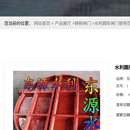
您当前的位置：
网站首页
>
产品展厅
>
铸铁闸门
>
水利圆形闸门使用
水利圆
品牌：
东
货号：
1
价格：
￥
发布日期
更新日期