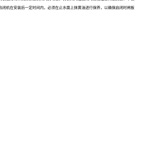
启闭机在安装后一定时间内，必须在止水面上抹黄油进行保养，以确保启闭时闸板