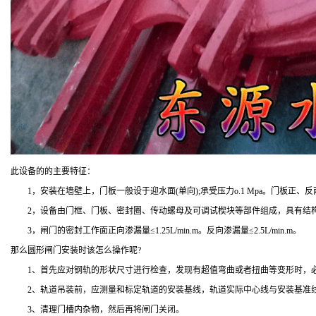
此设备的的主要特征：
1，安装在墙壁上，门板一般设于迎水面(单向);承受压力o.1 Mpa。门板正、反两面
2，设备由门框、门板、密封圈、传动螺母及可调试楔块等部件组成，具有结构
3，闸门的密封工作面正向渗漏量≤1.25L/min.m。反向渗漏量≤2.5L/min.m。
那么圆形闸门安装时该怎么操作呢?
1、首先应对钢轨的形状尺寸进行检查，发现有超值弯曲或者扭曲等变形时，必
2、轨道吊装前，应测量和标定轨道的安装基线，轨道实际中心线与安装基准线的水
3、清理门槽内杂物，然后再将闸门关闭。