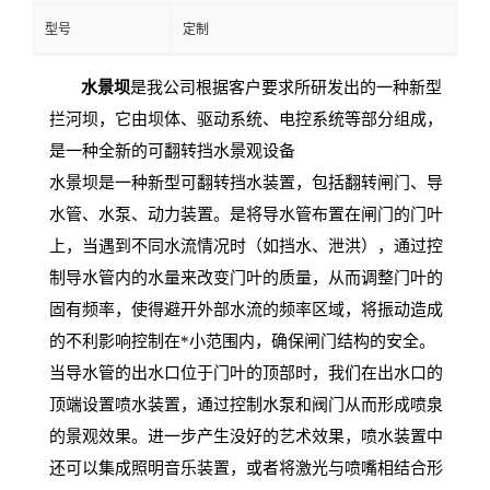
型号
定制
水景坝
是我公司根据客户要求所研发出的一种新型
拦河坝，它由坝体、驱动系统、电控系统等部分组成，
是一种全新的可翻转挡水景观设备
水景坝是一种新型可翻转挡水装置，包括翻转闸门、导
水管、水泵、动力装置。是将导水管布置在闸门的门叶
上，当遇到不同水流情况时（如挡水、泄洪），通过控
制导水管内的水量来改变门叶的质量，从而调整门叶的
固有频率，使得避开外部水流的频率区域，将振动造成
的不利影响控制在
*小范围内，确保闸门结构的安全。
当导水管的出水口位于门叶的顶部时，我们在出水口的
顶端设置喷水装置，通过控制水泵和阀门从而形成喷泉
的景观效果。进一步产生没好的艺术效果，喷水装置中
还可以集成照明音乐装置，或者将激光与喷嘴相结合形