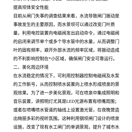
提高坝体安全性能
目前从闸门失事的调查结果来看，水流导致闸门振动是
事故发生的主要原因，而水景坝可以通过改变门叶质
量，利用电控装置向电磁阀发出启动命令，通过电磁阀
的启闭来调节单个或多个导水管中的水量，从而调整门
叶的固有频率，避开外部水流的频率区域，将振动造成
的不利影响控制在
*小区域，确保闸门安全可靠运行。
二、美化周边环境
在水流稳定的情况下，可利用控制器控制电磁阀及水泵
的工作新号，从而控制喷水装置向上喷水形成喷泉的景
观效果。为了进一步美化景观，可在喷泉中集成照明和
音乐装置，讲照明灯尤其是
LED光源布置有喷嘴周围；
或者在喷嘴喷水管道的轴线上设置激光管，在夜晚营造
出绚丽多彩的视听氛围。这种利用钢坝闸门设计的喷泉
设施，改变了现有水工闸门的单调景观，提升了城市水