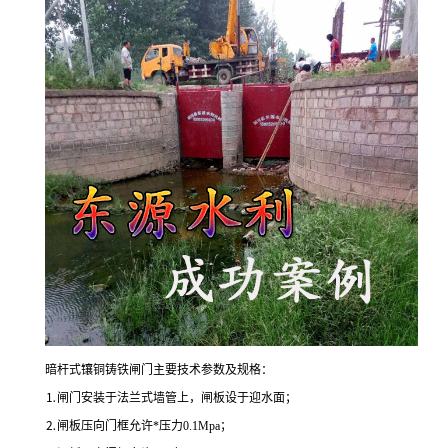
暗杆式镶铜铸铁闸门主要技术参数及规格：
⒈闸门安装于法兰式墙管上，闸板设于迎水面；
⒉闸板压向门框允许*压力0.1Mpa；