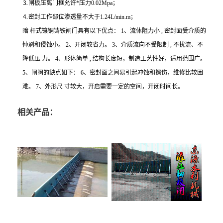
⒊闸板压离门框允许*压力0.02Mpa；
⒋密封工作部位渗透量不大于1.24L/min.m；
暗 杆式镶铜铸铁闸门具有以下优点： 1、流体阻力小 , 密封面受介质的
忡刷和侵蚀小。 2、开闭较省力。 3、介质流向不受限制 , 不扰流、不
降低压 力。 4、形体简单 , 结构长度短，制造工艺性好，适用范围广。
5、闸阀的缺点如下： 6、密封面之间易引起冲蚀和擦伤，维修比较困
难。 7、外形尺 寸较大，开启需要一定的空间，开闭时间长。
相关产品：