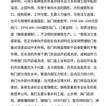
渠中的，可用于各种竖井井盖对排水及污水处理工程中起到
溢流，止回作用，仅用于单向水流的圆形、方形或矩形出
口，结构简单，工作可靠，无需人力操作，可用法兰连接，
也可与预埋件连接固定。拍门规格型号：
FPM-300~2000方形
拍门，YPM-400~2000圆形拍门。订单说明：1、材质注明分
类（铸铁或钢制），不注明时按铸铁生产。2、*使用法兰连
接安装，在正向单向开启和反向关闭时应当采用预埋拍门有
着对流道自动开关作用。拍门的阀盖借助于自身配重的平衡
作用，在水流的作用下使门页自动开启或关闭，或稍加外力
作用使门页开启或关闭；拍门盖上设有拉环，拉动拉环此盖
的开启角度应大于60度，无卡阻现象，开关应自由灵活，当
拍门部分泡在水中，管道内部压力较大，反向压力较小时，
拍门允许部分泄漏量，当河道水压增大时，拍门将自动关闭
密封，采用先进的企业管理模式，拥有高素质专业队伍的高
新技术公司。我们主要从事水利工程、止水带、闸门启闭
机、铸铁镶铜闸门、钢闸门、HDPE拍门、复合材料拍门、闸