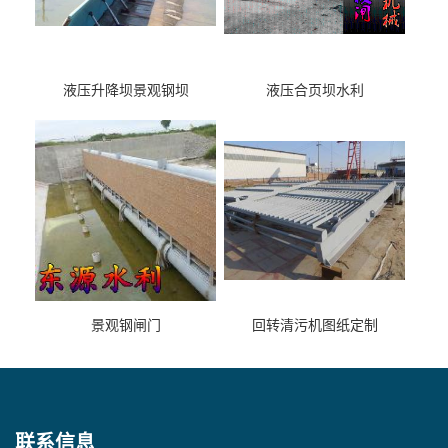
液压升降坝景观钢坝
液压合页坝水利
景观钢闸门
回转清污机图纸定制
联系信息