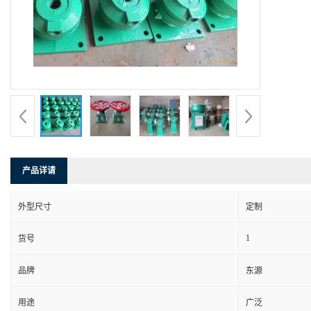
产品详请
外型尺寸
定制
1
货号
品牌
东源
用途
广泛