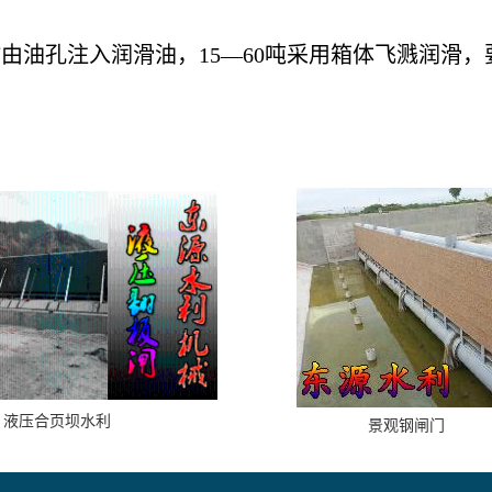
随时由油孔注入润滑油，15—60吨采用箱体飞溅润
液压合页坝水利
景观钢闸门