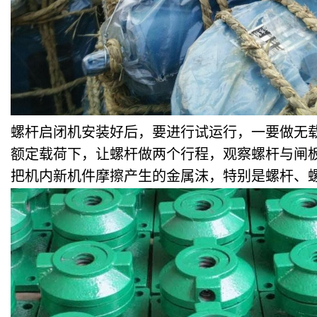
螺杆启闭机安装好后，要进行试运行，一要做无
额定载荷下，让螺杆做两个行程，观察螺杆与闸
把机内新机件摩擦产生的金属沫，特别是螺杆、