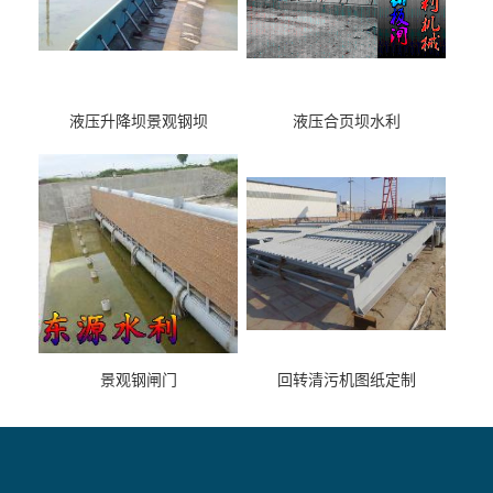
液压升降坝景观钢坝
液压合页坝水利
景观钢闸门
回转清污机图纸定制