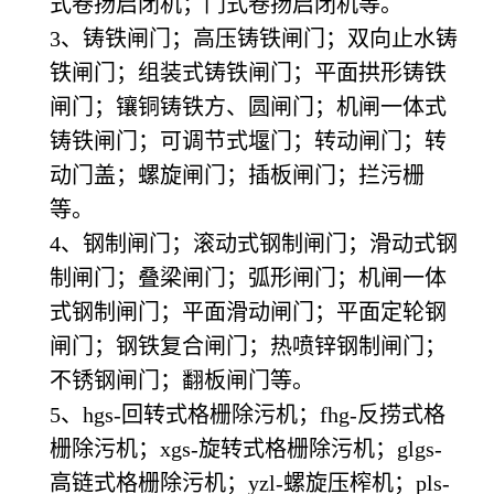
式卷扬启闭机；门式卷扬启闭机等。
3、铸铁闸门；高压铸铁闸门；双向止水铸
铁闸门；组装式铸铁闸门；平面拱形铸铁
闸门；镶铜铸铁方、圆闸门；机闸一体式
铸铁闸门；可调节式堰门；转动闸门；转
动门盖；螺旋闸门；插板闸门；拦污栅
等。
4、钢制闸门；滚动式钢制闸门；滑动式钢
制闸门；叠梁闸门；弧形闸门；机闸一体
式钢制闸门；平面滑动闸门；平面定轮钢
闸门；钢铁复合闸门；热喷锌钢制闸门；
不锈钢闸门；翻板闸门等。
5、hgs-回转式格栅除污机；fhg-反捞式格
栅除污机；xgs-旋转式格栅除污机；glgs-
高链式格栅除污机；yzl-螺旋压榨机；pls-