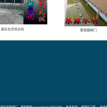
液压合页坝水利
景观钢闸门