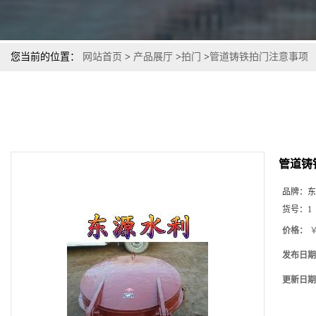
您当前的位置：
网站首页
>
产品展厅
>
拍门
>
管道铸铁拍门注意事项
管道铸
品牌：
东
货号：
1
价格：
￥
发布日期
更新日期