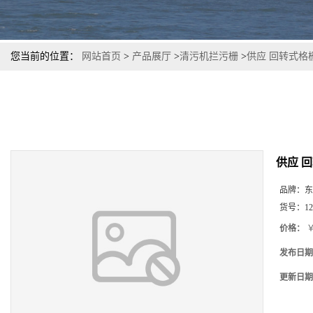
您当前的位置：
网站首页
>
产品展厅
>
清污机拦污栅
>
供应 回转式格
供应 
品牌：
东
货号：
12
价格：
￥
发布日期
更新日期