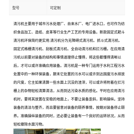
型号
可定制
清污机主要用于城市污水处理厂、自来水厂、电厂进水口，也可作为纺
织食品加工、造纸、皮革等行业生产工艺的专用设备。新款固定式耙斗
清污机环保简约更实用.清污机分为无障碍式清污机、抓斗式清污机、
固定式格栅清污机、刮板式清污机、全自动清污机和拦污栅。在应用清
污机以前要对装备的结构和事情道理停止懂得，将这些都懂得清晰以
后，才可以或许准确应用装备。清污机是一种专门运用于水利工程污水
处置中的一种环保装备，颠末它处置的污水可以或许到达国度污水排放
的尺度，它主如果清算一些水面上沉没的渣滓，可以或许将附着在拦污
栅上的杂物轻松清算清洁，从而到达污染水质的感化。平时在应用清污
机时，要将其放置在安稳的地面上，不要让装备歪斜，影响操纵。坚持
装备的清洁与整齐，而且要留意对装备的颐养事情，按期对装备停止颐
养。准确操纵装备的同时，还必要让装备有一个良好的运转状况，从而
轻松撤除水面污物。