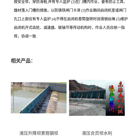
按安全带，穿防滑鞋,并有专人监护 (2)在门槽内作业，要有防止工具、
器材落入门槽的措施，以防铸铁闸门卡滞 (3)作业期间启闭机室或闸门
孔口上部应有专人监护 (4)不得在启闭机卷筒旋转时润滑钢丝绳 (5)维护
启闭机开式齿轮、减速器、联轴节等传动机构时，作业人员应统一指
挥，协调一致.
相关产品：
液压升降坝景观钢坝
液压合页坝水利