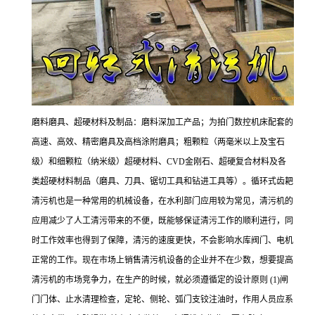
磨料磨具、超硬材料及制品：磨料深加工产品；为拍门数控机床配套的
高速、高效、精密磨具及高档涂附磨具；粗颗粒（两毫米以上及宝石
级）和细颗粒（纳米级）超硬材料、CVD金刚石、超硬复合材料及各
类超硬材料制品（磨具、刀具、锯切工具和钻进工具等）。循环式齿耙
清污机也是一种常用的机械设备，在水利部门应用较为常见，清污机的
应用减少了人工清污带来的不便，既能够保证清污工作的顺利进行，同
时工作效率也得到了保障，清污的速度更快，不会影响水库阀门、电机
正常的工作。现在市场上销售清污机设备的企业并不在少数，想要提高
清污机的市场竞争力，在生产的时候，就必须遵循定的设计原则 (1)闸
门门体、止水清理检查，定轮、侧轮、弧门支铰注油时，作用人员应系