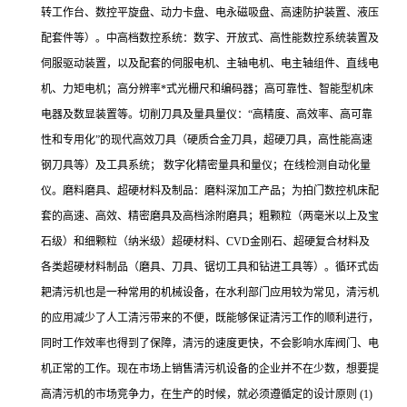
转工作台、数控平旋盘、动力卡盘、电永磁吸盘、高速防护装置、液压
配套件等）。中高档数控系统：数字、开放式、高性能数控系统装置及
伺服驱动装置，以及配套的伺服电机、主轴电机、电主轴组件、直线电
机、力矩电机；高分辨率*式光栅尺和编码器；高可靠性、智能型机床
电器及数显装置等。切削刀具及量具量仪：“高精度、高效率、高可靠
性和专用化”的现代高效刀具（硬质合金刀具，超硬刀具，高性能高速
钢刀具等）及工具系统； 数字化精密量具和量仪；在线检测自动化量
仪。磨料磨具、超硬材料及制品：磨料深加工产品；为拍门数控机床配
套的高速、高效、精密磨具及高档涂附磨具；粗颗粒（两毫米以上及宝
石级）和细颗粒（纳米级）超硬材料、CVD金刚石、超硬复合材料及
各类超硬材料制品（磨具、刀具、锯切工具和钻进工具等）。循环式齿
耙清污机也是一种常用的机械设备，在水利部门应用较为常见，清污机
的应用减少了人工清污带来的不便，既能够保证清污工作的顺利进行，
同时工作效率也得到了保障，清污的速度更快，不会影响水库阀门、电
机正常的工作。现在市场上销售清污机设备的企业并不在少数，想要提
高清污机的市场竞争力，在生产的时候，就必须遵循定的设计原则 (1)