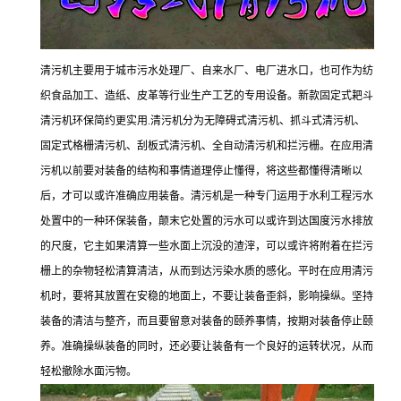
清污机主要用于城市污水处理厂、自来水厂、电厂进水口，也可作为纺
织食品加工、造纸、皮革等行业生产工艺的专用设备。新款固定式耙斗
清污机环保简约更实用.清污机分为无障碍式清污机、抓斗式清污机、
固定式格栅清污机、刮板式清污机、全自动清污机和拦污栅。在应用清
污机以前要对装备的结构和事情道理停止懂得，将这些都懂得清晰以
后，才可以或许准确应用装备。清污机是一种专门运用于水利工程污水
处置中的一种环保装备，颠末它处置的污水可以或许到达国度污水排放
的尺度，它主如果清算一些水面上沉没的渣滓，可以或许将附着在拦污
栅上的杂物轻松清算清洁，从而到达污染水质的感化。平时在应用清污
机时，要将其放置在安稳的地面上，不要让装备歪斜，影响操纵。坚持
装备的清洁与整齐，而且要留意对装备的颐养事情，按期对装备停止颐
养。准确操纵装备的同时，还必要让装备有一个良好的运转状况，从而
轻松撤除水面污物。