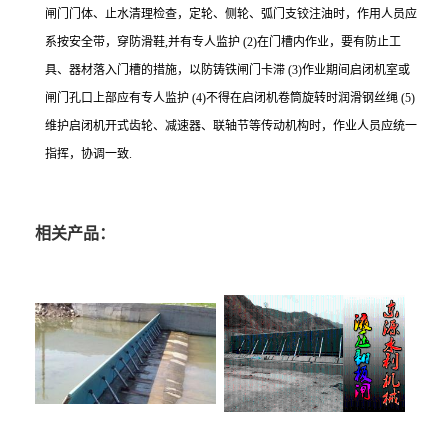
闸门门体、止水清理检查，定轮、侧轮、弧门支铰注油时，作用人员应
系按安全带，穿防滑鞋,并有专人监护 (2)在门槽内作业，要有防止工
具、器材落入门槽的措施，以防铸铁闸门卡滞 (3)作业期间启闭机室或
闸门孔口上部应有专人监护 (4)不得在启闭机卷筒旋转时润滑钢丝绳 (5)
维护启闭机开式齿轮、减速器、联轴节等传动机构时，作业人员应统一
指挥，协调一致.
相关产品：