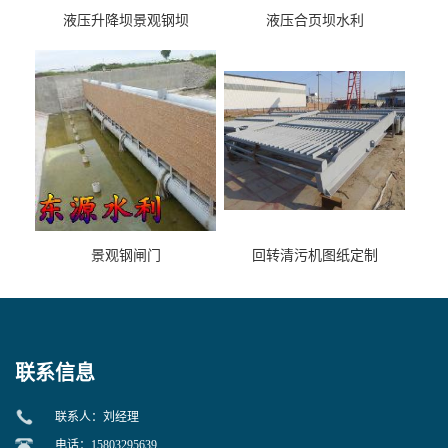
液压升降坝景观钢坝
液压合页坝水利
景观钢闸门
回转清污机图纸定制
联系信息
联系人：刘经理
电话：15803295639