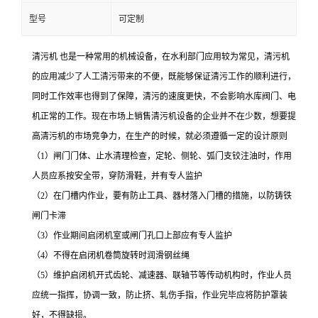
型号
可定制
清污机 也是一种常用的机械设备，在水利部门应用较为常见，清污机
的应用减少了人工清污带来的不便，既能够保证清污工作的顺利进行，
同时工作效率也得到了保障，清污的速度更快，不会影响水库阀门、电
机正常的工作。现在市场上销售清污机设备的企业并不在少数，想要提
高清污机的市场竞争力，在生产的时候，就必须遵循一定的设计原则
（1）闸门门体、止水清理检查，定轮、侧轮、弧门支铰注油时，作用
人员应系按安全带，穿防滑鞋，并有专人监护
（2）在门槽内作业，要有防止工具、器材落入门槽的措施，以防铸铁
闸门卡滞
（3）作业期间启闭机室或闸门孔口上部应有专人监护
（4）不得在启闭机卷筒旋转时润滑钢丝绳
（5）维护启闭机开式齿轮、减速器、联轴节等传动机构时，作业人员
应统一指挥，协调一致，防止挤、轧伤手指，作业完毕应将防护罩装
好，不得缺损。