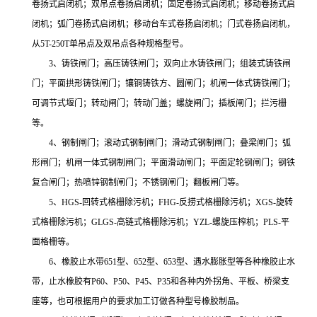
卷扬式启闭机；双吊点卷扬启闭机；固定卷扬式启闭机；移动卷扬式启
闭机；弧门卷扬式启闭机；移动台车式卷扬启闭机；门式卷扬启闭机，
从5T-250T单吊点及双吊点各种规格型号。
3、铸铁闸门；高压铸铁闸门；双向止水铸铁闸门；组装式铸铁闸
门；平面拱形铸铁闸门；镶铜铸铁方、圆闸门；机闸一体式铸铁闸门；
可调节式堰门；转动闸门；转动门盖；螺旋闸门；插板闸门；拦污栅
等。
4、钢制闸门；滚动式钢制闸门；滑动式钢制闸门；叠梁闸门；弧
形闸门；机闸一体式钢制闸门；平面滑动闸门；平面定轮钢闸门；钢铁
复合闸门；热喷锌钢制闸门；不锈钢闸门；翻板闸门等。
5、HGS-回转式格栅除污机；FHG-反捞式格栅除污机；XGS-旋转
式格栅除污机；GLGS-高链式格栅除污机；YZL-螺旋压榨机；PLS-平
面格栅等。
6、橡胶止水带651型、652型、653型、遇水膨胀型等各种橡胶止水
带，止水橡胶有P60、P50、P45、P35和各种内外拐角、平板、桥梁支
座等，也可根据用户的要求加工订做各种型号橡胶制品。