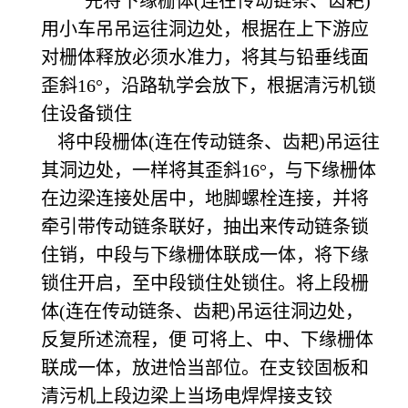
先将下缘栅体(连在传动链条、齿耙)
用小车吊吊运往洞边处，根据在上下游应
对栅体释放必须水准力，将其与铅垂线面
歪斜16°，沿路轨学会放下，根据清污机锁
住设备锁住
将中段栅体(连在传动链条、齿耙)吊运往
其洞边处，一样将其歪斜16°，与下缘栅体
在边梁连接处居中，地脚螺栓连接，并将
牵引带传动链条联好，抽出来传动链条锁
住销，中段与下缘栅体联成一体，将下缘
锁住开启，至中段锁住处锁住。将上段栅
体(连在传动链条、齿耙)吊运往洞边处，
反复所述流程，便 可将上、中、下缘栅体
联成一体，放进恰当部位。在支铰固板和
清污机上段边梁上当场电焊焊接支铰