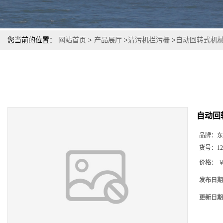
您当前的位置：
网站首页
>
产品展厅
>
清污机拦污栅
>
自动回转式机
自动回
品牌：
东
货号：
12
价格：
￥
发布日期
更新日期