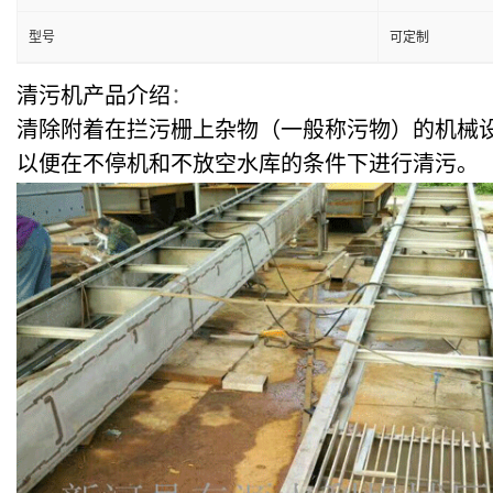
型号
可定制
清污机产品介绍
：
清除附着在拦污栅上杂物（一般称污物）的机械
以便在不停机和不放空水库的条件下进行清污。