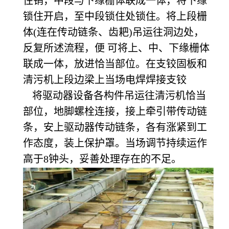
住销，中段与下缘栅体联成一体，将下缘
锁住开启，至中段锁住处锁住。将上段栅
体(连在传动链条、齿耙)吊运往洞边处，
反复所述流程，便 可将上、中、下缘栅体
联成一体，放进恰当部位。在支铰固板和
清污机上段边梁上当场电焊焊接支铰
将驱动器设备各构件吊运往清污机恰当
部位，地脚螺栓连接，接上牵引带传动链
条，安上驱动器传动链条，各有涨紧到工
作态度，装上保护罩。当场调节持续运作
高于8钟头，妥善处理存在的不足。