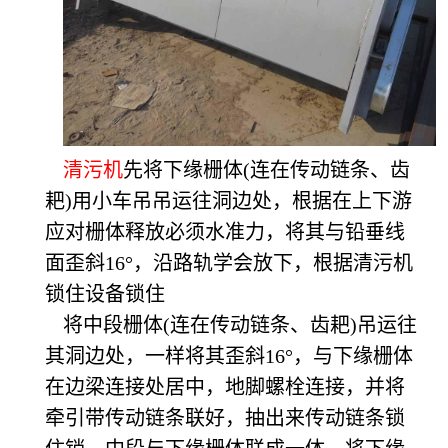
清污机
先将下缘栅体(连在传动链条、齿
耙)用小车吊吊运往洞边处，根据在上下游
应对栅体释放必须水准力，将其与铅垂线
面歪斜16°，沿路轨学会放下，根据清污机
锁住设备锁住
将中段栅体(连在传动链条、齿耙)吊运往
其洞边处，一样将其歪斜16°，与下缘栅体
在边梁连接处居中，地脚螺栓连接，并将
牵引带传动链条联好，抽出来传动链条锁