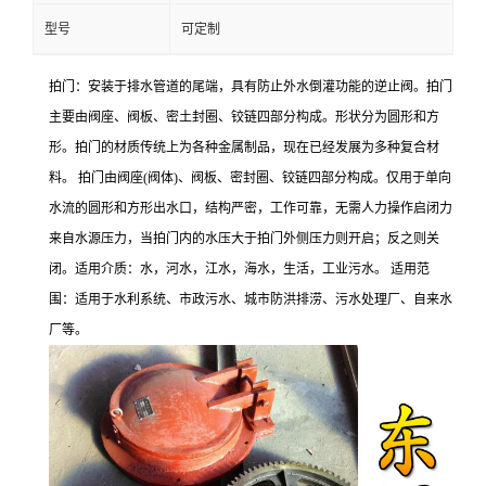
型号
可定制
拍门：安装于排水管道的尾端，具有防止外水倒灌功能的逆止阀。拍门
主要由阀座、阀板、密土封圈、铰链四部分构成。形状分为圆形和方
形。拍门的材质传统上为各种金属制品，现在已经发展为多种复合材
料。 拍门由阀座(阀体)、阀板、密封圈、铰链四部分构成。仅用于单向
水流的圆形和方形出水口，结构严密，工作可靠，无需人力操作启闭力
来自水源压力，当拍门内的水压大于拍门外侧压力则开启；反之则关
闭。适用介质：水，河水，江水，海水，生活，工业污水。 适用范
围：适用于水利系统、市政污水、城市防洪排涝、污水处理厂、自来水
厂等。