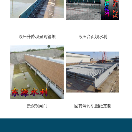
液压升降坝景观钢坝
液压合页坝水利
景观钢闸门
回转清污机图纸定制