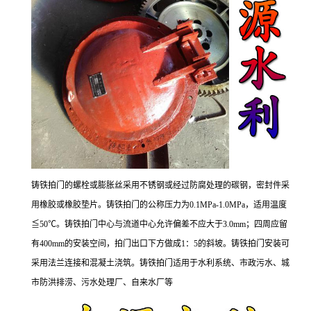
铸铁拍门的螺栓或膨胀丝采用不锈钢或经过防腐处理的碳钢，密封件采
用橡胶或橡胶垫片。铸铁拍门的公称压力为0.1MPa-1.0MPa，适用温度
≦50℃。铸铁拍门中心与流道中心允许偏差不应大于3.0mm；四周应留
有400mm的安装空间，拍门出口下方做成1：5的斜坡。铸铁拍门安装可
采用法兰连接和混凝土浇筑。铸铁拍门适用于水利系统、市政污水、城
市防洪排涝、污水处理厂、自来水厂等