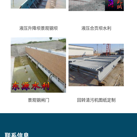
液压升降坝景观钢坝
液压合页坝水利
景观钢闸门
回转清污机图纸定制
联系信息