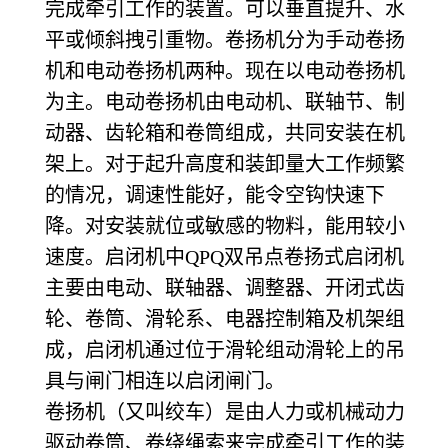
完成牵引工作的装置。可以垂直提升、水
平或倾斜拽引重物。卷扬机分为手动卷扬
机和电动卷扬机两种。现在以电动卷扬机
为主。电动卷扬机由电动机、联轴节、制
动器、齿轮箱和卷筒组成，共同安装在机
架上。对于起升高度和装卸量大工作频繁
的情况，调速性能好，能令空钩快速下
降。对安装就位或敏感的物料，能用较小
速度。启闭机中QPQ双吊点卷扬式启闭机
主要由电动、联轴器、调整器、开闭式齿
轮、卷筒、滑轮系、电器控制箱及机架组
成，启闭机通过位于滑轮组动滑轮上的吊
具与闸门相连以启闭闸门。
卷扬机（又叫绞车）是由人力或机械动力
驱动卷筒、卷绕绳索来完成牵引工作的装