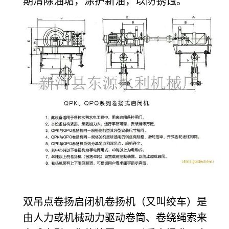
期清除油垢，涂护新油，以防锈蚀。
双吊点卷扬启闭机卷扬机（又叫绞车）是
由人力或机械动力驱动卷筒、卷绕绳索来