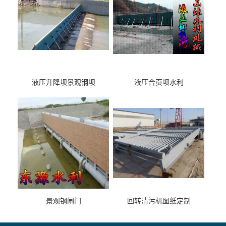
液压升降坝景观钢坝
液压合页坝水利
景观钢闸门
回转清污机图纸定制