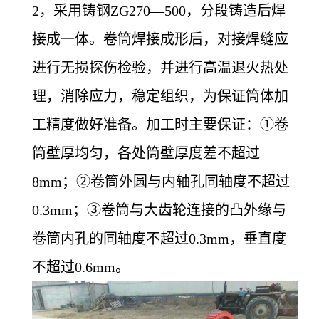
2，采用铸钢ZG270—500，分段铸造后焊
接成一体。卷筒焊接成形后，对接焊缝应
进行无损探伤检验，并进行高温退火热处
理，消除应力，稳定组织，为保证筒体加
工精度做好准备。加工时主要保证：①卷
筒壁厚均匀，各处筒壁厚度差不超过
8mm；②卷筒外圆与内轴孔同轴度不超过
0.3mm；③卷筒与大齿轮连接的凸外缘与
卷筒内孔的同轴度不超过0.3mm，垂直度
不超过0.6mm。