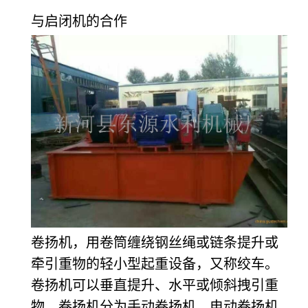
与启闭机的合作
卷扬机，用卷筒缠绕钢丝绳或链条提升或
牵引重物的轻小型起重设备，又称绞车。
卷扬机可以垂直提升、水平或倾斜拽引重
物。卷扬机分为手动卷扬机、电动卷扬机