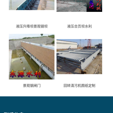
液压升降坝景观钢坝
液压合页坝水利
景观钢闸门
回转清污机图纸定制