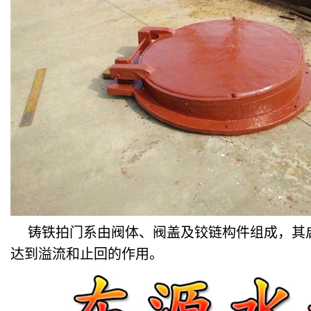
铸铁拍门系由阀体、阀盖及铰链构件组成，其
达到溢流和止回的作用。