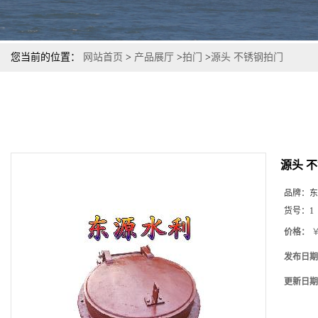
您当前的位置：
网站首页
>
产品展厅
>
拍门
>
源头 不锈钢拍门
源头 
品牌：
东
货号：
1
价格：
￥
发布日期
更新日期