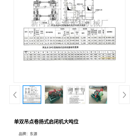
单双吊点卷扬式启闭机大吨位
品牌：
东源