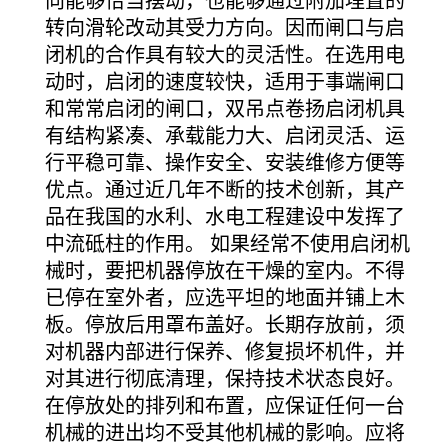
向能够恰当摆动，也能够通过附加埋置的
转向滑轮改动其受力方向。因而闸口与启
闭机的合作
具有较大的灵活性。在选用电
动时，启闭的速度较快，适用于事端闸口
和常常启闭的闸口，双吊点卷扬启闭机具
有结构紧凑、承载能力大、启闭灵活、运
行平稳可靠、操作安全、安装维修方便等
优点。通过近几年不断的技术创新，其产
品在我国的水利、水电工程建设中发挥了
中流砥柱的作用。 如果经常不使用启闭机
械时，要把机器停放在干燥的室内。不得
已停在室外者，应选平坦的地面并铺上木
板。停放后用罩布盖好。长期存放前，须
对机器内部进行保养、修复损坏机件，并
对其进行彻底清理，保持技术状态良好。
在停放处的排列和布置，应保证任何一台
机械的进出均不受其他机械的影响。应将