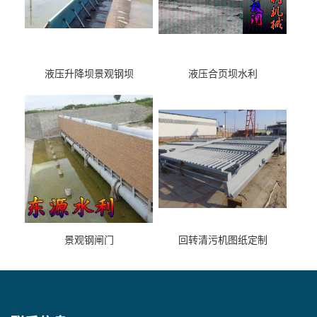
液压升降坝景观钢坝
液压合页坝水利
景观钢闸门
回转清污机图纸定制