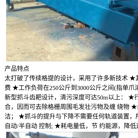
产品特点
太打破了传续格提的设计，采用了许多新技术 ★
费 ★工作负荷在250公斤到3000公斤之间(指单
新型抓斗齿耙设计，清污深度可达50m以上： 
合，因而可去除格栅周围毛发壮污物及缠 绕物 
洁； ★抓斗的提升与下降不需要任何轨道装置，所
自动/半自动 控制; ★耗电量低，节 约能源，降低