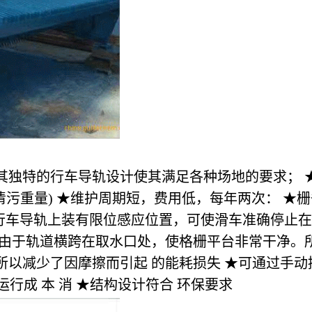
其独特的行车导轨设计使其满足各种场地的要求； 
爪清污重量) ★维护周期短，费用低，每年两次： ★栅条
★行车导轨上装有限位感应位置，可使滑车准确停止在
★由于轨道横跨在取水口处，使格栅平台非常干净。
以减少了因摩擦而引起 的能耗损失 ★可通过手动控
运行成 本 消 ★结构设计符合 环保要求