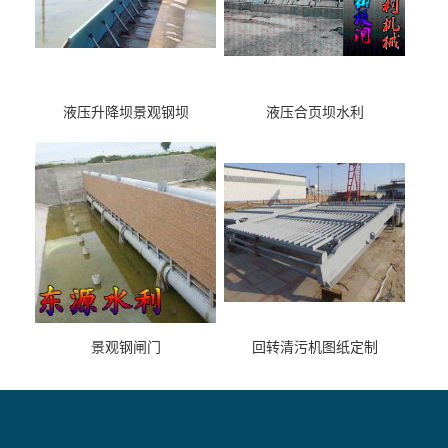
液压升降坝景观钢坝
液压合页坝水利
景观钢闸门
回转清污机图纸定制