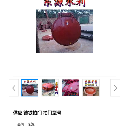
供应 铸铁拍门 拍门型号
品牌：
东源