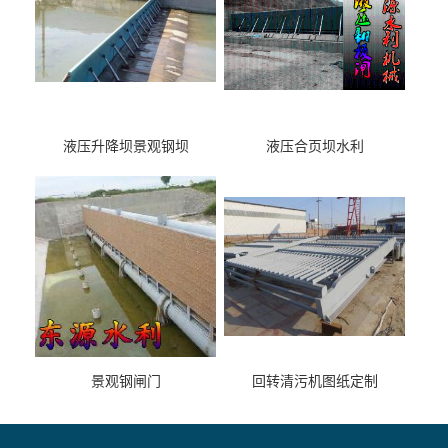
液压升降坝景观钢坝
液压合页坝水利
景观钢闸门
回转清污机图纸定制