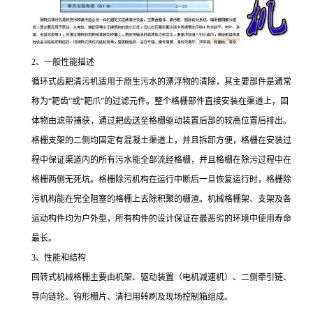
2、一般性能描述
循环式齿耙清污机适用于原生污水的漂浮物的清除，其主要部件是通常
称为“耙齿”或“耙爪”的过滤元件。整个格栅部件直接安装在渠道上，固
体物由滤带捕获，通过耙齿送至格栅驱动装置后部的较高位置后排出。
格栅支架的二侧均固定有混凝土渠道上，并且拆卸方便，格栅在安装过
程中保证渠道内的所有污水能全部流经格栅，并且格栅在除污过程中在
格栅两侧无死坑。格栅除污机构在运行中断后一旦恢复运行时，格栅除
污机构能在完全阻塞的格栅上去除积聚的栅渣。机械格栅架、支架及各
运动构件均为户外型，所有构件的设计保证在最恶劣的环境中使用寿命
最长。
3、性能和结构
回转式机械格栅主要由机架、驱动装置（电机减速机）、二侧牵引链、
导向链轮、钩形栅片、清扫用转刷及现场控制箱组成。