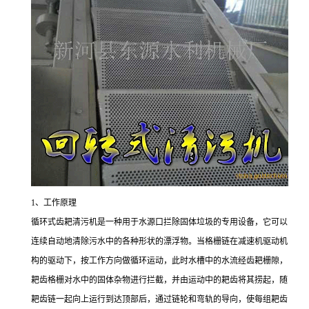
1、工作原理
循环式齿耙清污机是一种用于水源口拦除固体垃圾的专用设备，它可以
连续自动地清除污水中的各种形状的漂浮物。当格栅链在减速机驱动机
构的驱动下，按工作方向做循环运动，此时水槽中的水流经齿耙栅隙，
耙齿格栅对水中的固体杂物进行拦截，并由运动中的耙齿将其捞起，随
耙齿链一起向上运行到达顶部后，通过链轮和弯轨的导向，使每组耙齿