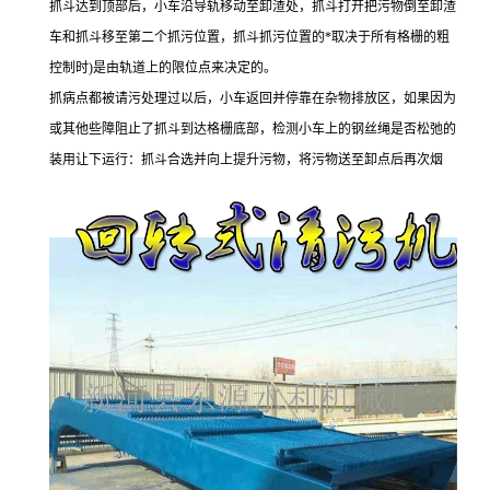
抓斗达到顶部后，小车沿导轨移动至卸渣处，抓斗打开把污物倒至卸渣
车和抓斗移至第二个抓污位置，抓斗抓污位置的*取决于所有格栅的粗
控制时)是由轨道上的限位点来决定的。
抓病点都被请污处理过以后，小车返回并停靠在杂物排放区，如果因为
或其他些障阻止了抓斗到达格栅底部，检测小车上的钢丝绳是否松弛的
装用让下运行：抓斗合选并向上提升污物，将污物送至卸点后再次烟