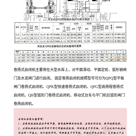
卷扬式启闭机主要用在大型水库上，对平面滑动、平面定轮、弧形钢闸
门及水泥闸门进行启闭。 固定卷扬启闭机按照型号可分为QPQ型平板
闸门卷扬式启闭机、QPK型快速卷扬式启闭机、QPG型高扬程卷扬式
启闭机、QH型弧形门卷扬式启闭机、移动式台车与平门机拉弧形闸门
卷扬启闭机。