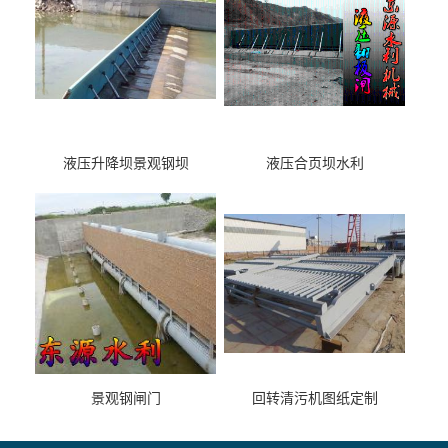
液压升降坝景观钢坝
液压合页坝水利
景观钢闸门
回转清污机图纸定制