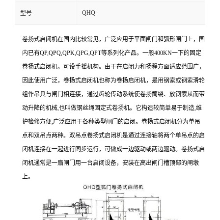
QHQ
型号
卷扬式启闭机在国内比较常见，广泛应用于平面闸门和弧形闸门上，国
内已有QP,QPQ,QPK,QPG,QPT等系列化产品。一般400KN一下的固定
卷扬式启闭机，可设手摇机构。由于在启闭力和扬程方面适应范围广，
因此使用广泛，卷扬式启闭机也称为卷扬启闭机，是用钢索或钢索滑轮
组作吊具与闸门相连接，通过齿轮传动系统使卷扬筒绕、放钢索从而带
动升降的机械,也叫做钢丝绳固定式卷扬机。它构造较简单易于制造,维
护检修方便,广泛应用于各种类型闸门的启闭。卷扬式启闭机分为单吊
点和双吊点两种。双吊点卷扬式启闭机是通过连接轴将两个单吊点的启
闭机连接在一起进行同步运行，可做成一边驱动或两边驱动。卷扬式启
闭机通常是一扇闸门用一台启闭设备，安装在高出闸门槽顶部的闸墩
上。