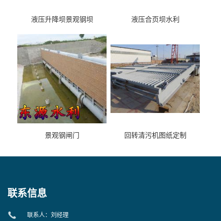
液压升降坝景观钢坝
液压合页坝水利
景观钢闸门
回转清污机图纸定制
联系信息
联系人：刘经理