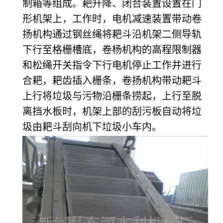
制箱等组成。耙升降、闭合装置设置在门
形机架上，工作时，电机减速装置带动卷
扬机构通过钢丝绳将耙斗沿机架二侧导轨
下行至格栅槽底，卷杨机构的高程限制器
和松绳开关指令下行电机停止工作并进行
合耙，耙齿插入栅条，卷扬机构带动耙斗
上行将垃圾与污物沿栅条捞起，上行至脱
离挡水板时，机架上部的刮污板自动将垃
圾由耙斗刮向机下垃圾小车内。