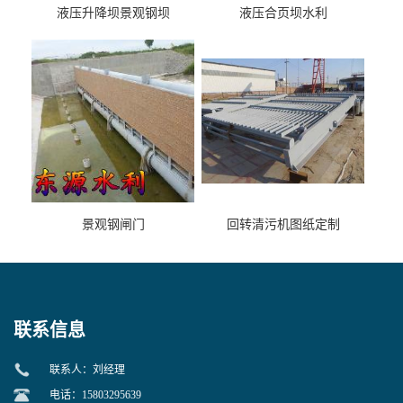
液压升降坝景观钢坝
液压合页坝水利
景观钢闸门
回转清污机图纸定制
联系信息
联系人：刘经理
电话：15803295639