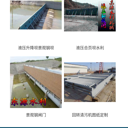
液压升降坝景观钢坝
液压合页坝水利
景观钢闸门
回转清污机图纸定制