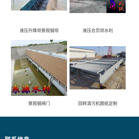
液压升降坝景观钢坝
液压合页坝水利
景观钢闸门
回转清污机图纸定制